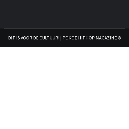
DIT IS VOOR DE CULTUUR! | POKOE HIPHOP MAGAZINE ©