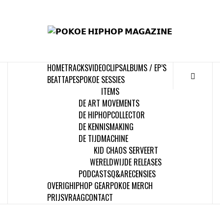
Skip
to
𝗣
content
𝗛𝗜
HOME
TRACKS
VIDEOCLIPS
ALBUMS / EP’S
𝗠𝗔𝗚
BEATTAPES
POKOE SESSIES
ITEMS
DE ART MOVEMENTS
DE HIPHOPCOLLECTOR
DE KENNISMAKING
DE TIJDMACHINE
KID CHAOS SERVEERT
WERELDWIJDE RELEASES
PODCASTS
Q&A
RECENSIES
OVERIG
HIPHOP GEAR
POKOE MERCH
PRIJSVRAAG
CONTACT