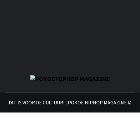
𝗣
𝗛𝗜
DIT IS VOOR DE CULTUUR! | POKOE HIPHOP MAGAZINE ©
𝗠𝗔𝗚