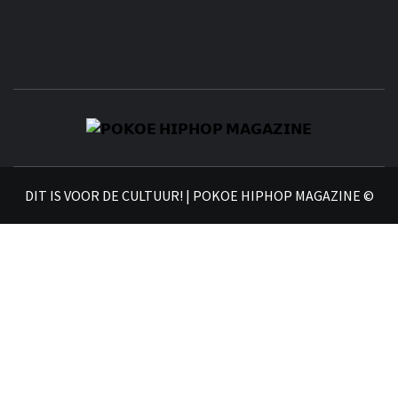
𝗣
𝗛𝗜
DIT IS VOOR DE CULTUUR! | POKOE HIPHOP MAGAZINE ©
𝗠𝗔𝗚