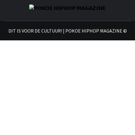
𝗣
𝗛𝗜
DIT IS VOOR DE CULTUUR! | POKOE HIPHOP MAGAZINE ©
𝗠𝗔𝗚