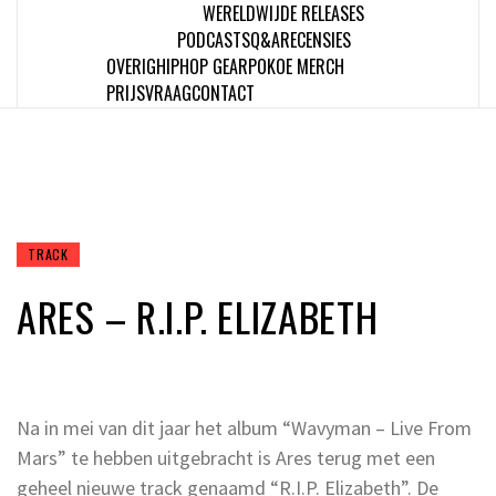
WERELDWIJDE RELEASES
PODCASTS
Q&A
RECENSIES
OVERIG
HIPHOP GEAR
POKOE MERCH
PRIJSVRAAG
CONTACT
TRACK
ARES – R.I.P. ELIZABETH
Na in mei van dit jaar het album “Wavyman – Live From
Mars” te hebben uitgebracht is Ares terug met een
geheel nieuwe track genaamd “R.I.P. Elizabeth”. De