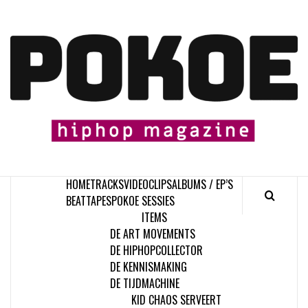
Skip
to
content

HOME
TRACKS
VIDEOCLIPS
ALBUMS / EP’S
BEATTAPES
POKOE SESSIES
ITEMS
DE ART MOVEMENTS
DE HIPHOPCOLLECTOR
DE KENNISMAKING
DE TIJDMACHINE
KID CHAOS SERVEERT