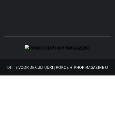
𝗣
𝗛𝗜
DIT IS VOOR DE CULTUUR! | POKOE HIPHOP MAGAZINE ©
𝗠𝗔𝗚