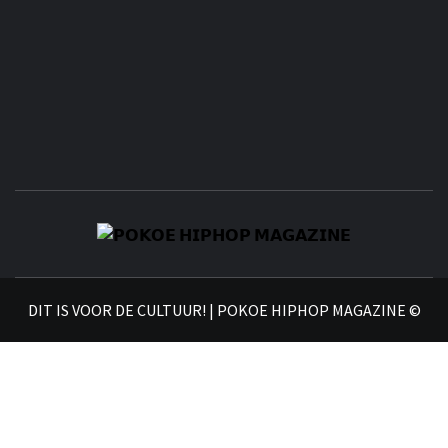
𝗣
𝗛𝗜
DIT IS VOOR DE CULTUUR! | POKOE HIPHOP MAGAZINE ©
𝗠𝗔𝗚