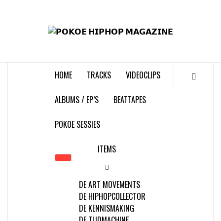
Skip
to
𝗣
content
𝗛𝗜
HOME
TRACKS
VIDEOCLIPS
𝗠𝗔𝗚
ALBUMS / EP’S
BEATTAPES
POKOE SESSIES
ITEMS
DE ART MOVEMENTS
DE HIPHOPCOLLECTOR
DE KENNISMAKING
DE TIJDMACHINE