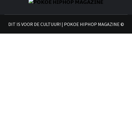
𝗣
𝗛𝗜
DIT IS VOOR DE CULTUUR! | POKOE HIPHOP MAGAZINE ©
𝗠𝗔𝗚