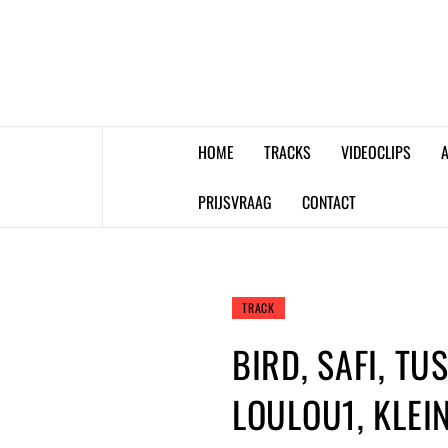
Skip
to
content
HOME
TRACKS
VIDEOCLIPS
A
PRIJSVRAAG
CONTACT
TRACK
BIRD, SAFI, TUS
LOULOU1, KLEI