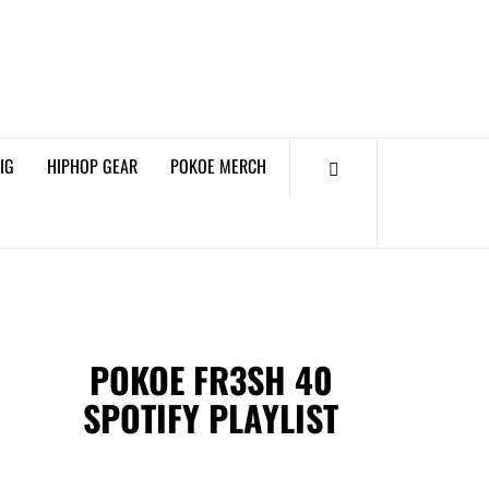
𝗞𝗢𝗘 𝗛𝗜𝗣𝗛𝗢𝗣
𝗠𝗔𝗚𝗔𝗭𝗜𝗡𝗘
IG
HIPHOP GEAR
POKOE MERCH
POKOE FR3SH 40
SPOTIFY PLAYLIST