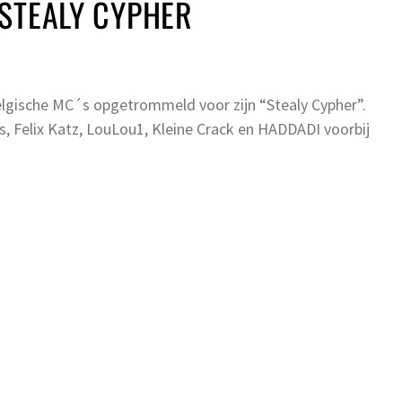
STEALY CYPHER
gische MC´s opgetrommeld voor zijn “Stealy Cypher”.
uis, Felix Katz, LouLou1, Kleine Crack en HADDADI voorbij