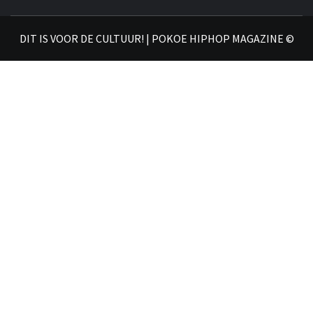
𝗛𝗜
DIT IS VOOR DE CULTUUR! | POKOE HIPHOP MAGAZINE ©
𝗠𝗔𝗚