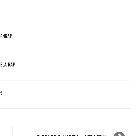
KENRAP
VELA RAP
R