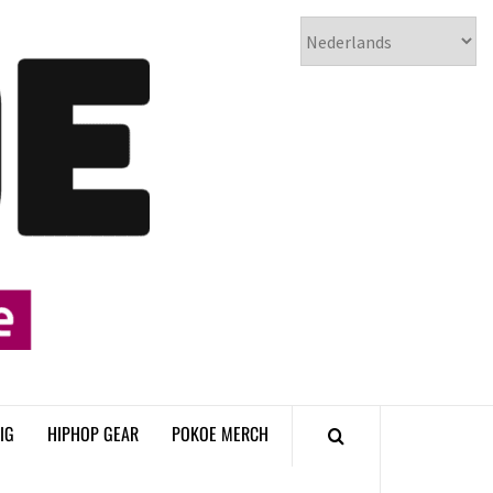
𝗣𝗢𝗞𝗢𝗘
𝗛𝗜𝗣𝗛𝗢𝗣
𝗠𝗔𝗚𝗔𝗭𝗜𝗡𝗘
IG
HIPHOP GEAR
POKOE MERCH