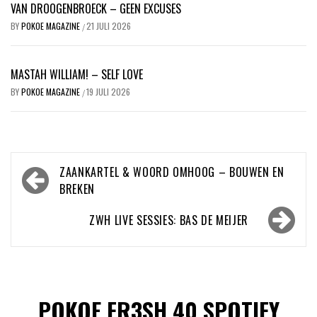
VAN DROOGENBROECK – GEEN EXCUSES
BY
POKOE MAGAZINE
21 JULI 2026
/
MASTAH WILLIAM! – SELF LOVE
BY
POKOE MAGAZINE
19 JULI 2026
/
Bericht
ZAANKARTEL & WOORD OMHOOG – BOUWEN EN
navigatie
BREKEN
ZWH LIVE SESSIES: BAS DE MEIJER
POKOE FR3SH 40 SPOTIFY