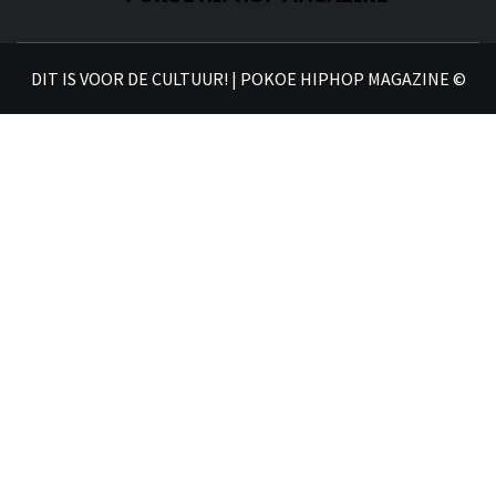
𝗣
𝗛𝗜
DIT IS VOOR DE CULTUUR! | POKOE HIPHOP MAGAZINE ©
𝗠𝗔𝗚