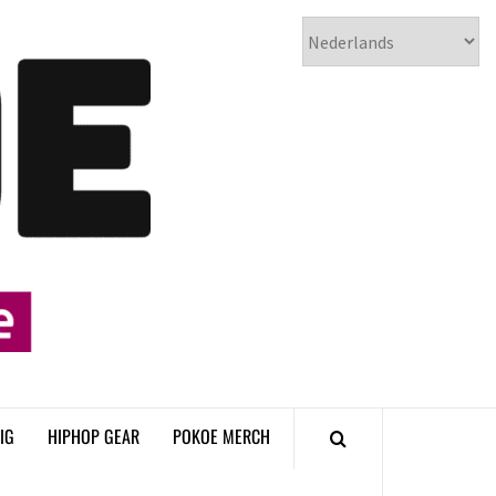
𝗣𝗢𝗞𝗢𝗘
𝗛𝗜𝗣𝗛𝗢𝗣
𝗠𝗔𝗚𝗔𝗭𝗜𝗡𝗘
IG
HIPHOP GEAR
POKOE MERCH