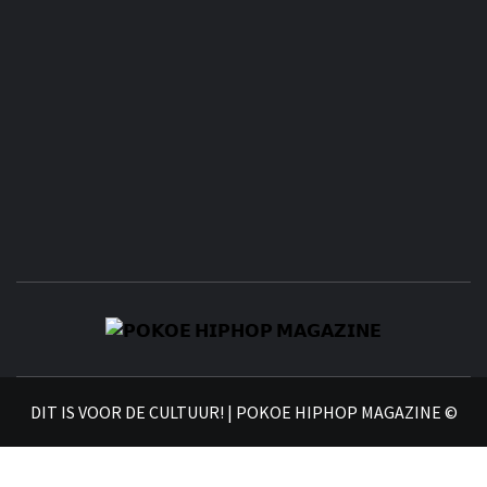
𝗣
𝗛𝗜
DIT IS VOOR DE CULTUUR! | POKOE HIPHOP MAGAZINE ©
𝗠𝗔𝗚