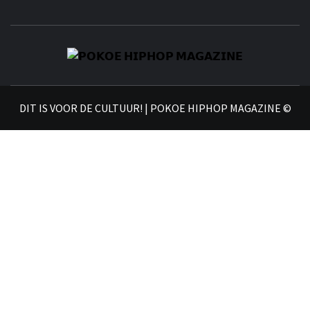
𝗣
𝗛𝗜
DIT IS VOOR DE CULTUUR! | POKOE HIPHOP MAGAZINE ©
𝗠𝗔𝗚