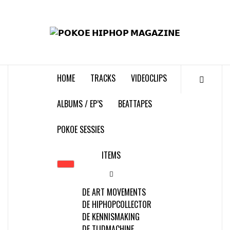
Skip
to
𝗣
content
𝗛𝗜
HOME
TRACKS
VIDEOCLIPS
𝗠𝗔𝗚
ALBUMS / EP’S
BEATTAPES
POKOE SESSIES
ITEMS
DE ART MOVEMENTS
DE HIPHOPCOLLECTOR
DE KENNISMAKING
DE TIJDMACHINE