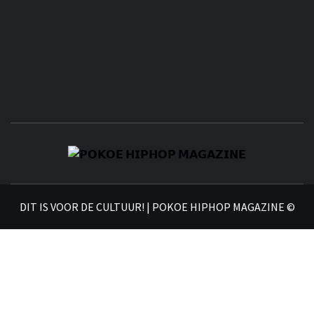
𝗣
𝗛𝗜
DIT IS VOOR DE CULTUUR! | POKOE HIPHOP MAGAZINE ©
𝗠𝗔𝗚