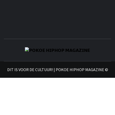
𝗣
𝗛𝗜
DIT IS VOOR DE CULTUUR! | POKOE HIPHOP MAGAZINE ©
𝗠𝗔𝗚