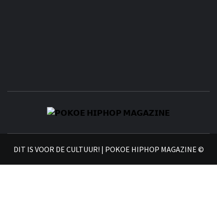
𝗣
𝗛𝗜
DIT IS VOOR DE CULTUUR! | POKOE HIPHOP MAGAZINE ©
𝗠𝗔𝗚