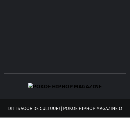
𝗣
𝗛𝗜
DIT IS VOOR DE CULTUUR! | POKOE HIPHOP MAGAZINE ©
𝗠𝗔𝗚