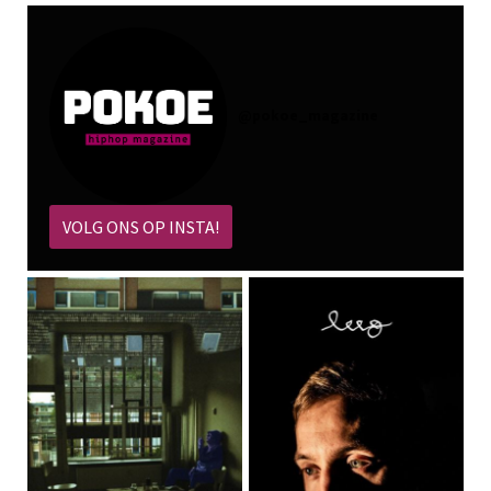
@
pokoe_magazine
VOLG ONS OP INSTA!