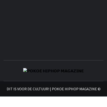
𝗣
𝗛𝗜
DIT IS VOOR DE CULTUUR! | POKOE HIPHOP MAGAZINE ©
𝗠𝗔𝗚