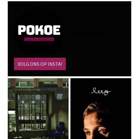
@
pokoe_magazine
VOLG ONS OP INSTA!