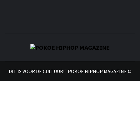
𝗣
𝗛𝗜
DIT IS VOOR DE CULTUUR! | POKOE HIPHOP MAGAZINE ©
𝗠𝗔𝗚