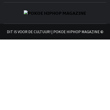
𝗣
𝗛𝗜
DIT IS VOOR DE CULTUUR! | POKOE HIPHOP MAGAZINE ©
𝗠𝗔𝗚