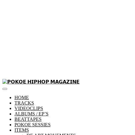
Skip
to
Primary
content
𝗣𝗢𝗞𝗢𝗘 𝗛𝗜𝗣𝗛𝗢𝗣 𝗠𝗔𝗚𝗔𝗭𝗜𝗡𝗘
Menu
HOME
TRACKS
VIDEOCLIPS
ALBUMS / EP’S
BEATTAPES
POKOE SESSIES
ITEMS