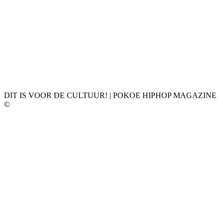
DIT IS VOOR DE CULTUUR! | POKOE HIPHOP MAGAZINE
©
𝗣𝗢𝗞𝗢𝗘 𝗛𝗜𝗣𝗛𝗢𝗣 𝗠𝗔𝗚𝗔𝗭𝗜𝗡𝗘