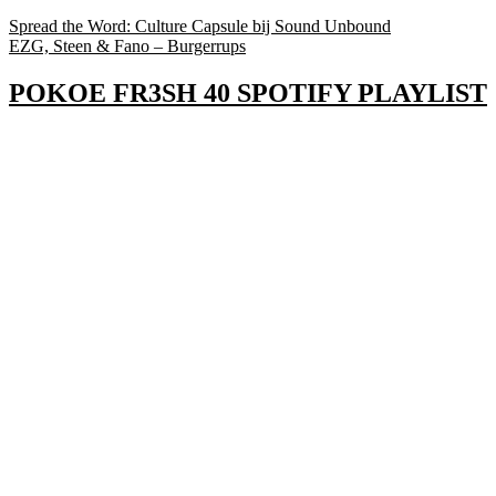
Bericht
Spread the Word: Culture Capsule bij Sound Unbound
EZG, Steen & Fano – Burgerrups
navigatie
POKOE FR3SH 40 SPOTIFY PLAYLIST