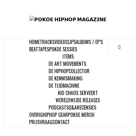
Skip
to
𝗣
content
𝗛𝗜
HOME
TRACKS
VIDEOCLIPS
ALBUMS / EP’S
𝗠𝗔𝗚
BEATTAPES
POKOE SESSIES
ITEMS
DE ART MOVEMENTS
DE HIPHOPCOLLECTOR
DE KENNISMAKING
DE TIJDMACHINE
KID CHAOS SERVEERT
WERELDWIJDE RELEASES
PODCASTS
Q&A
RECENSIES
OVERIG
HIPHOP GEAR
POKOE MERCH
PRIJSVRAAG
CONTACT