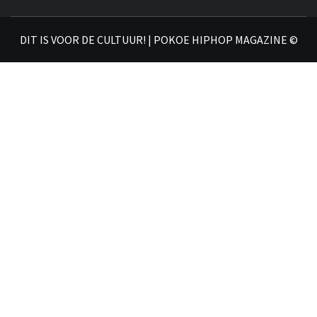
𝗛𝗜
DIT IS VOOR DE CULTUUR! | POKOE HIPHOP MAGAZINE ©
𝗠𝗔𝗚