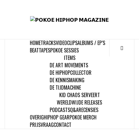
Skip
to
𝗣
content
𝗛𝗜
HOME
TRACKS
VIDEOCLIPS
ALBUMS / EP’S
𝗠𝗔𝗚
BEATTAPES
POKOE SESSIES
ITEMS
DE ART MOVEMENTS
DE HIPHOPCOLLECTOR
DE KENNISMAKING
DE TIJDMACHINE
KID CHAOS SERVEERT
WERELDWIJDE RELEASES
PODCASTS
Q&A
RECENSIES
OVERIG
HIPHOP GEAR
POKOE MERCH
PRIJSVRAAG
CONTACT