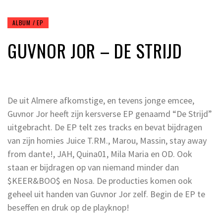
ALBUM / EP
GUVNOR JOR – DE STRIJD
De uit Almere afkomstige, en tevens jonge emcee,
Guvnor Jor heeft zijn kersverse EP genaamd “De Strijd”
uitgebracht. De EP telt zes tracks en bevat bijdragen
van zijn homies Juice T.RM., Marou, Massin, stay away
from dante!, JAH, Quina01, Mila Maria en OD. Ook
staan er bijdragen op van niemand minder dan
$KEER&BOO$ en Nosa. De producties komen ook
geheel uit handen van Guvnor Jor zelf. Begin de EP te
beseffen en druk op de playknop!