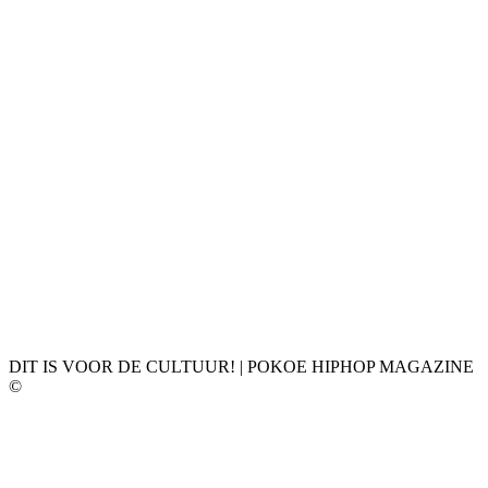
DIT IS VOOR DE CULTUUR! | POKOE HIPHOP MAGAZINE
©
𝗣𝗢𝗞𝗢𝗘 𝗛𝗜𝗣𝗛𝗢𝗣 𝗠𝗔𝗚𝗔𝗭𝗜𝗡𝗘