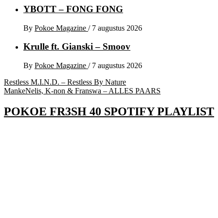
YBOTT – FONG FONG
By
Pokoe Magazine
/
7 augustus 2026
Krulle ft. Gianski – Smoov
By
Pokoe Magazine
/
7 augustus 2026
Bericht
Restless M.I.N.D. – Restless By Nature
MankeNelis, K-non & Franswa – ALLES PAARS
navigatie
POKOE FR3SH 40 SPOTIFY PLAYLIST