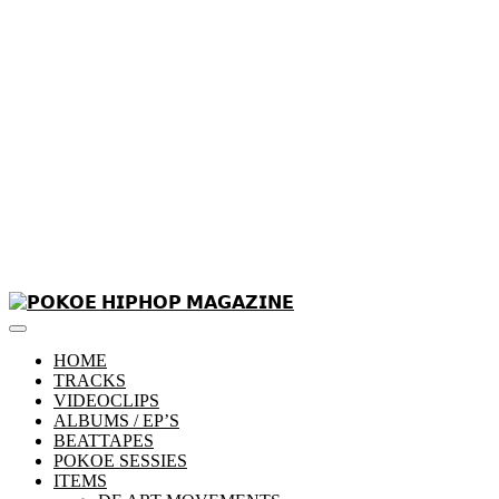
Skip
to
Primary
content
𝗣𝗢𝗞𝗢𝗘 𝗛𝗜𝗣𝗛𝗢𝗣 𝗠𝗔𝗚𝗔𝗭𝗜𝗡𝗘
Menu
HOME
TRACKS
VIDEOCLIPS
ALBUMS / EP’S
BEATTAPES
POKOE SESSIES
ITEMS