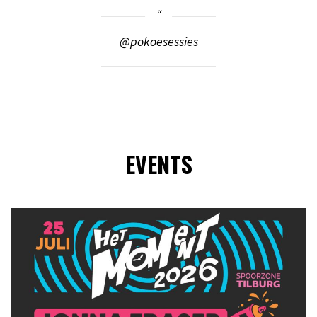
@pokoesessies
EVENTS