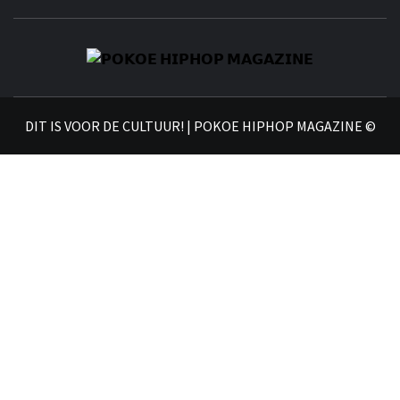
𝗣
𝗛𝗜
DIT IS VOOR DE CULTUUR! | POKOE HIPHOP MAGAZINE ©
𝗠𝗔𝗚