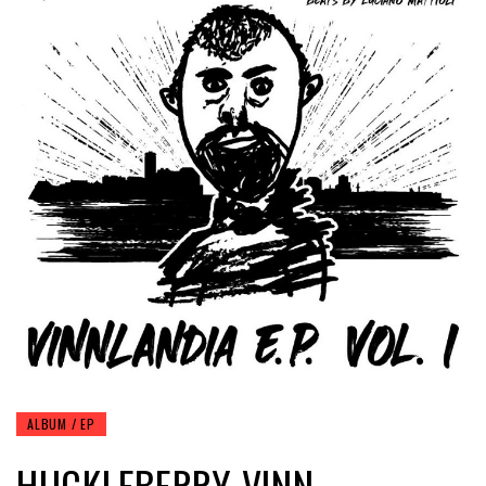
ALBUM / EP
HUCKLEBERRY VINN –