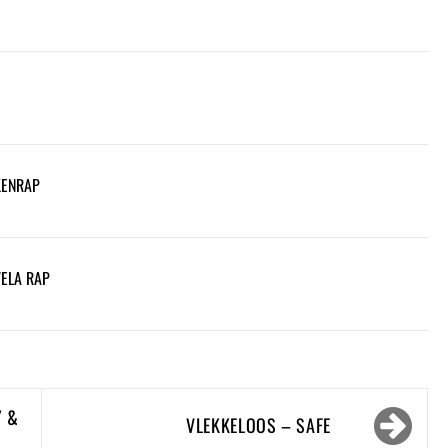
KENRAP
VELA RAP
Y &
VLEKKELOOS – SAFE