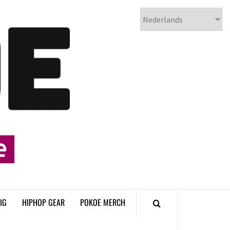
𝗣𝗢𝗞𝗢𝗘
𝗛𝗜𝗣𝗛𝗢𝗣
𝗠𝗔𝗚𝗔𝗭𝗜𝗡𝗘
IG
HIPHOP GEAR
POKOE MERCH