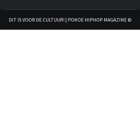
𝗛𝗜
DIT IS VOOR DE CULTUUR! | POKOE HIPHOP MAGAZINE ©
𝗠𝗔𝗚