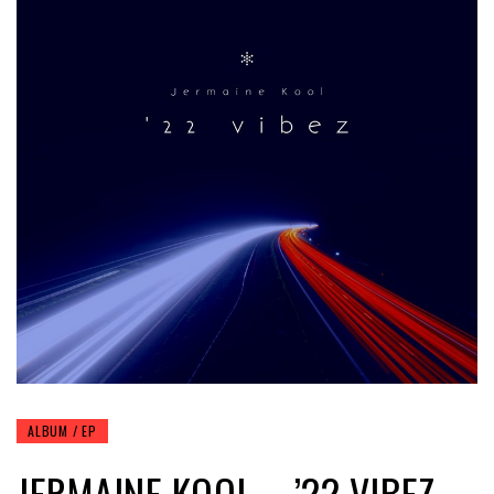
ALBUM / EP
JERMAINE KOOL – ’22 VIBEZ