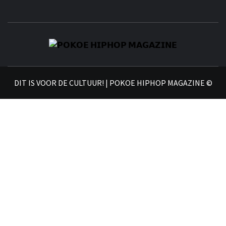
𝗣
𝗛𝗜
DIT IS VOOR DE CULTUUR! | POKOE HIPHOP MAGAZINE ©
𝗠𝗔𝗚