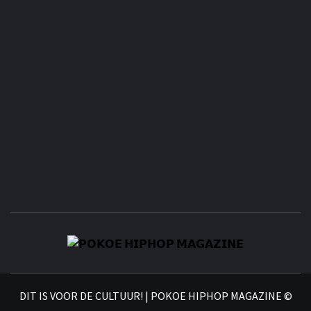
𝗣
𝗛𝗜
DIT IS VOOR DE CULTUUR! | POKOE HIPHOP MAGAZINE ©