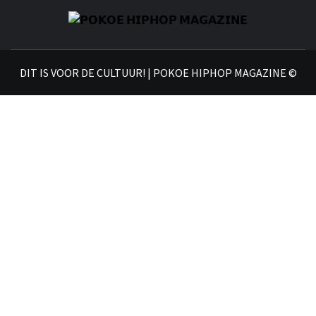
𝗣
𝗛𝗜
DIT IS VOOR DE CULTUUR! | POKOE HIPHOP MAGAZINE ©
𝗠𝗔𝗚