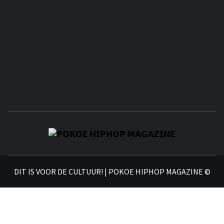
𝗣
𝗛𝗜
DIT IS VOOR DE CULTUUR! | POKOE HIPHOP MAGAZINE ©
𝗠𝗔𝗚