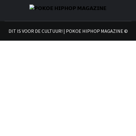
𝗣
𝗛𝗜
DIT IS VOOR DE CULTUUR! | POKOE HIPHOP MAGAZINE ©
𝗠𝗔𝗚