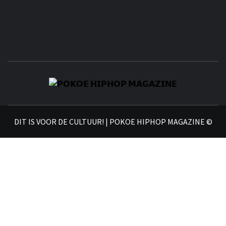
𝗣
𝗛𝗜
DIT IS VOOR DE CULTUUR! | POKOE HIPHOP MAGAZINE ©
𝗠𝗔𝗚