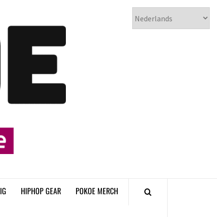
𝗣𝗢𝗞𝗢𝗘
𝗛𝗜𝗣𝗛𝗢𝗣
𝗠𝗔𝗚𝗔𝗭𝗜𝗡𝗘
IG
HIPHOP GEAR
POKOE MERCH