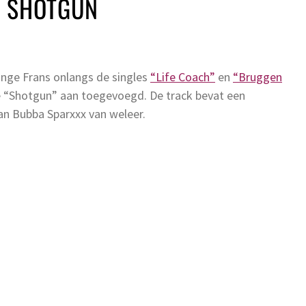
– SHOTGUN
ange Frans onlangs de singles
“Life Coach”
en
“Bruggen
le “Shotgun” aan toegevoegd. De track bevat een
an Bubba Sparxxx van weleer.