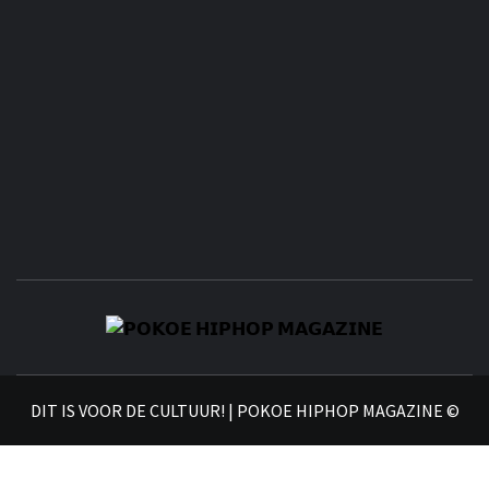
𝗣
𝗛𝗜
DIT IS VOOR DE CULTUUR! | POKOE HIPHOP MAGAZINE ©
𝗠𝗔𝗚