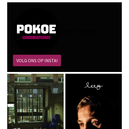
@
pokoe_magazine
VOLG ONS OP INSTA!