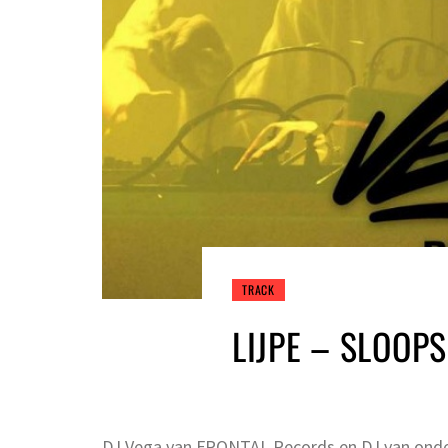
TRACK
LIJPE – SLOOPS
DJ Vega van FRONTAL Records en DJ van onde