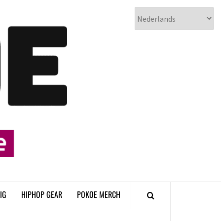
𝗣𝗢𝗞𝗢𝗘
𝗛𝗜𝗣𝗛𝗢𝗣
𝗠𝗔𝗚𝗔𝗭𝗜𝗡𝗘
IG
HIPHOP GEAR
POKOE MERCH