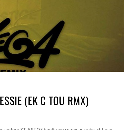
ESSIE (EK C TOU RMX)
r andere STIKSTOF heeft een remix uitgebracht van