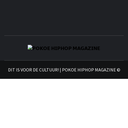
𝗣
𝗛𝗜
DIT IS VOOR DE CULTUUR! | POKOE HIPHOP MAGAZINE ©
𝗠𝗔𝗚