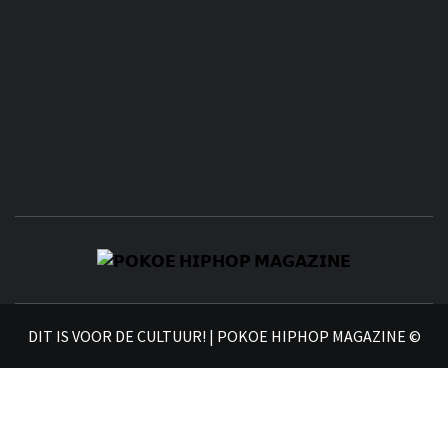
𝗣
𝗛𝗜
DIT IS VOOR DE CULTUUR! | POKOE HIPHOP MAGAZINE ©
𝗠𝗔𝗚