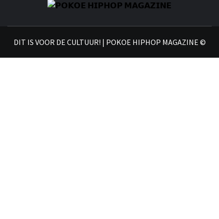
𝗣
𝗛𝗜
DIT IS VOOR DE CULTUUR! | POKOE HIPHOP MAGAZINE ©
𝗠𝗔𝗚