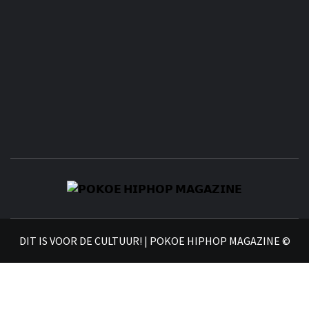
𝗣
𝗛𝗜
DIT IS VOOR DE CULTUUR! | POKOE HIPHOP MAGAZINE ©
𝗠𝗔𝗚