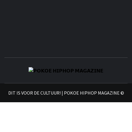
𝗣
𝗛𝗜
DIT IS VOOR DE CULTUUR! | POKOE HIPHOP MAGAZINE ©
𝗠𝗔𝗚