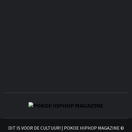
𝗣
𝗛𝗜
DIT IS VOOR DE CULTUUR! | POKOE HIPHOP MAGAZINE ©