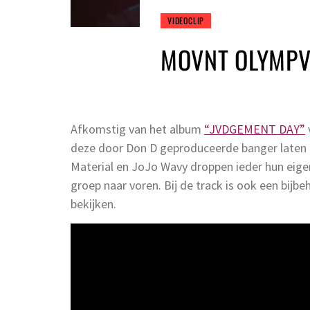
VIDEOCLIP
MOVNT OLYMPV
Afkomstig van het album
“JVDGEMENT DAY”
deze door Don D geproduceerde banger laten a
Material en JoJo Wavy droppen ieder hun eig
groep naar voren. Bij de track is ook een bijbe
bekijken.