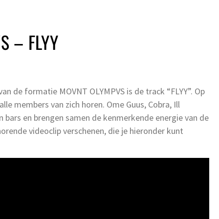
S – FLYY
van de formatie MOVNT OLYMPVS is de track “FLYY”. Op
lle members van zich horen. Ome Guus, Cobra, Ill
en bars en brengen samen de kenmerkende energie van de
horende videoclip verschenen, die je hieronder kunt