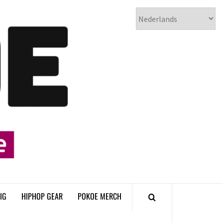
𝗣𝗢𝗞𝗢𝗘
𝗛𝗜𝗣𝗛𝗢𝗣
𝗠𝗔𝗚𝗔𝗭𝗜𝗡𝗘
IG
HIPHOP GEAR
POKOE MERCH