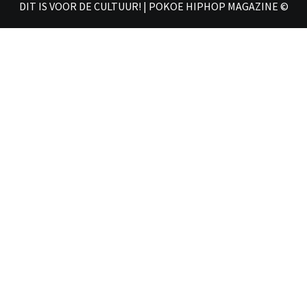
DIT IS VOOR DE CULTUUR! | POKOE HIPHOP MAGAZINE ©
𝗠𝗔𝗚