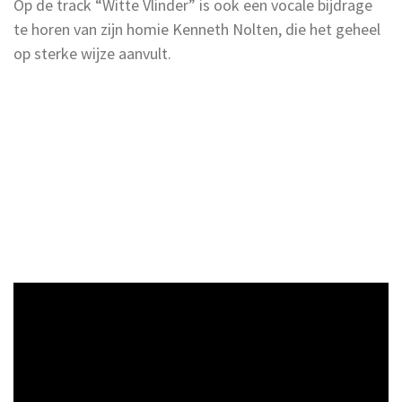
Op de track “Witte Vlinder” is ook een vocale bijdrage
te horen van zijn homie Kenneth Nolten, die het geheel
op sterke wijze aanvult.