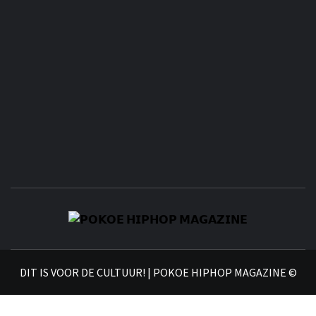
𝗣
𝗛𝗜
DIT IS VOOR DE CULTUUR! | POKOE HIPHOP MAGAZINE ©
𝗠𝗔𝗚