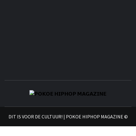
𝗣
𝗛𝗜
DIT IS VOOR DE CULTUUR! | POKOE HIPHOP MAGAZINE ©
𝗠𝗔𝗚