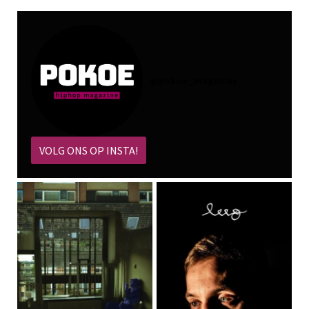
@
pokoe_magazine
VOLG ONS OP INSTA!